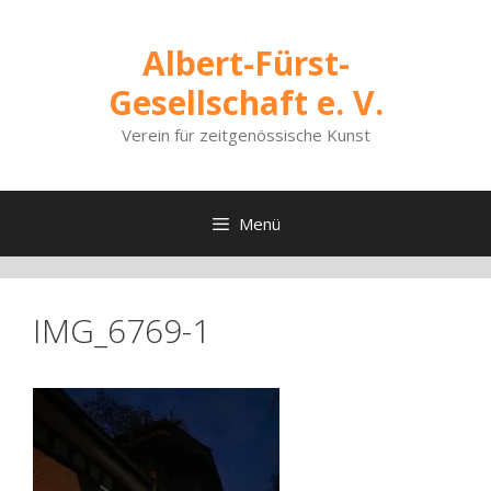
Zum
Inhalt
Albert-Fürst-
springen
Gesellschaft e. V.
Verein für zeitgenössische Kunst
Menü
IMG_6769-1